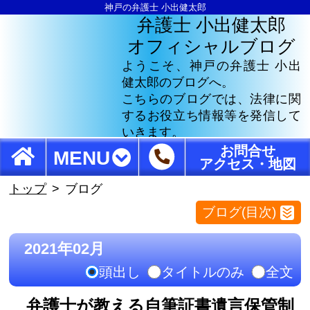
神戸の弁護士 小出健太郎
弁護士 小出健太郎
オフィシャルブログ
ようこそ、神戸の弁護士 小出
健太郎のブログへ。
こちらのブログでは、法律に関
するお役立ち情報等を発信して
いきます。
お問合せ
MENU
アクセス・地図
トップ
ブログ
ブログ(目次)
2021年02月
頭出し
タイトルのみ
全文
弁護士が教える自筆証書遺言保管制