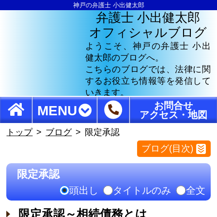
神戸の弁護士 小出健太郎
弁護士 小出健太郎
オフィシャルブログ
ようこそ、神戸の弁護士 小出
健太郎のブログへ。
こちらのブログでは、法律に関
するお役立ち情報等を発信して
いきます。
お問合せ
MENU
アクセス・地図
トップ
ブログ
限定承認
ブログ(目次)
限定承認
頭出し
タイトルのみ
全文
限定承認～相続債務とは