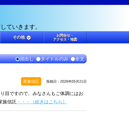
信していきます。
お問合せ・
その他
アクセス・地図
頭出し
タイトルのみ
全文
家族信託
投稿日：2026年05月21日
わり目ですので、みなさんもご体調にはお
家族信託
・・・（続きはこちら）